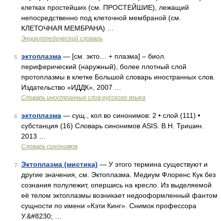
клетках простейших (см. ПРОСТЕЙШИЕ), лежащий
непосредственно под клеточной мембраной (см.
КЛЕТОЧНАЯ МЕМБРАНА) …
Энциклопедический словарь
эктоплазма
— [см. экто… + плазма] – биол.
5
периферический (наружный), более плотный слой
протоплазмы в клетке Большой словарь иностранных слов.
Издательство «ИДДК», 2007 …
Словарь иностранных слов русского языка
эктоплазма
— сущ., кол во синонимов: 2 • слой (111) •
6
субстанция (16) Словарь синонимов ASIS. В.Н. Тришин.
2013 …
Словарь синонимов
Эктоплазма (мистика)
— У этого термина существуют и
7
другие значения, см. Эктоплазма. Медиум Флоренс Кук без
сознания полулежит, опершись на кресло. Из выделяемой
её телом эктоплазмы возникает недооформленный фантом
сущности по имени «Кэти Кинг». Снимок профессора
У.&#8230; …