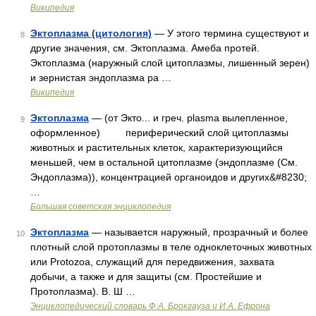
Википедия
Эктоплазма (цитология)
— У этого термина существуют и
8
другие значения, см. Эктоплазма. Амеба протей.
Эктоплазма (наружный слой цитоплазмы, лишенный зерен)
и зернистая эндоплазма ра …
Википедия
Эктоплазма
— (от Экто... и греч. plasma вылепленное,
9
оформленное) периферический слой цитоплазмы
животных и растительных клеток, характеризующийся
меньшей, чем в остальной цитоплазме (эндоплазме (См.
Эндоплазма)), концентрацией органоидов и других&#8230;
…
Большая советская энциклопедия
Эктоплазма
— называется наружный, прозрачный и более
10
плотный слой протоплазмы в теле одноклеточных животных
или Protozoa, служащий для передвижения, захвата
добычи, а также и для защиты (см. Простейшие и
Протоплазма). В. Ш …
Энциклопедический словарь Ф.А. Брокгауза и И.А. Ефрона